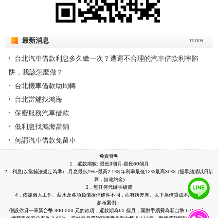
最新消息
more…
台北汽車借款利息多久繳一次？遭遇不合理的汽車借款利率陷
阱，我該怎麼做？
台北機車借款助周轉
台北當舖找鴻海
保密服務汽車借款
低利息找鴻海當鋪
何謂汽車借款免留車
免責聲明
1．還款期數: 最低3個月-最長60個月
2．利息(以當舖法規定為準) : 月息最低1%~最高2.5%[年利率最低12%最高30%] (提早結清以日計
算，無違約金)
3．無任何代辦手續費
4．依據個人工作、薪水及各項負債授信條件不同，而有所差異。以下為借貸成本計算的
參考案例：
假設你貸一筆新台幣 300,000 元的款項，還款期為60 個月，開辦手續費為新台幣 6,000元，